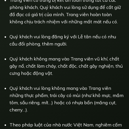
Trang viên có trang bị két an toàn trong tất cả các
phòng khách, Quý khách vui lòng sử dụng để cất giữ
đồ đạc có giá trị của mình. Trang viên hoàn toàn
không chịu trách nhiệm với những mất mát nếu có.
Quý khách vui lòng đăng ký với Lễ tân nếu có nhu
cầu đổi phòng, thêm người.
Quý khách không mang vào Trang viên vũ khí, chất
gây nổ, chất làm cháy, chất độc, chất gây nghiện, thú
cưng hoặc động vật.
Quý khách vui lòng không mang vào Trang viên
những thực phẩm, trái cây có mùi (như khô mực, mắm
tôm, sầu riêng, mít…) hoặc có nhựa bẩn (măng cụt,
cherry…).
Theo pháp luật của nhà nước Việt Nam, nghiêm cấm